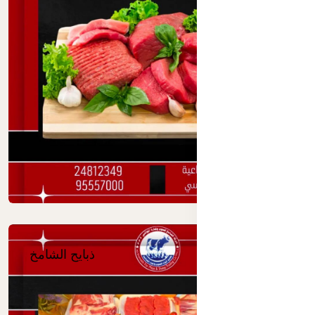
ذبايح الشامخ