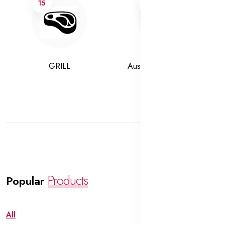
15
6
GRILL
Australian veal vacuum
Products
Popular
All